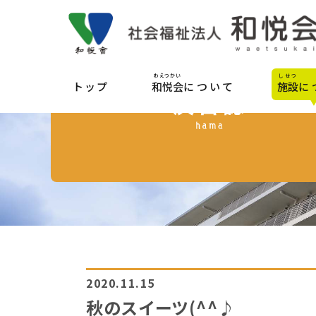
わえつかい
しせつ
トップ
和悦会
について
施設
に
2020.11.15
秋のスイーツ(^^♪