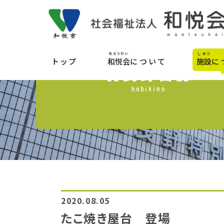
わえつかい
しせつ
トップ
和悦会
について
施設
に
2020.08.05
たこ焼き屋台 登場